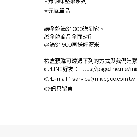
⭐️無調味堅果系列
⭐️元氣單品
🚛全館滿$1,000送到家。
🎁全館商品全面8折
🌿滿$1,500再送好潭米
禮盒預購可透過下列的方式與我們連
👉LINE好友：https://page.line.me/mi
👉E-mail：service@miaoguo.com.tw
👉訊息留言